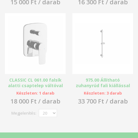
15 000 Ft / darab
16 300 Ft / darab
CLASSIC CL 061.00 falsík
975.00 Állítható
alatti csaptelep váltóval
zuhanyrúd fali kiállással
- Ravak
60cm - Ravak
Készleten: 1 darab
Készleten: 3 darab
18 000 Ft / darab
33 700 Ft / darab
Megjelenítés: