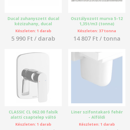
Ducal zuhanyszett ducal
Osztályozott murva 5-12
kézizuhany, ducal
1,35t/m3 (tonna)
zuhanytartó,
Készleten: 1 darab
Készleten: 37 tonna
megerősített fém
5 990 Ft / darab
14 807 Ft / tonna
gégecső - Mofém
CLASSIC CL 062.00 falsík
Liner szifontakaró fehér
alatti csaptelep váltó
- Alföldi
nélkül - Ravak
Készleten: 1 darab
Készleten: 1 darab