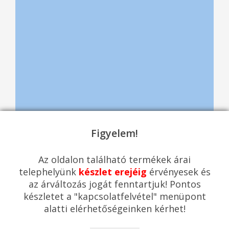
Figyelem!
Az oldalon található termékek árai
telephelyünk
készlet erejéig
érvényesek és
Itt van
SZANITER TERMÉKEK
az árváltozás jogát fenntartjuk! Pontos
Zuhanykiegészítők
készletet a "kapcsolatfelvétel" menüpont
Rendezési elv:
Megjelenítés:
alatti elérhetőségeinken kérhet!