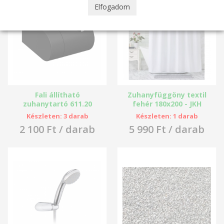
Elfogadom
Fali állítható
Zuhanyfüggöny textil
zuhanytartó 611.20
fehér 180x200 - JKH
FEKETE - Ravak
Készleten: 3 darab
Készleten: 1 darab
2 100 Ft / darab
5 990 Ft / darab