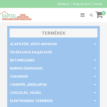
Belépés
Regisztráció
Kosár
TERMÉKEK
ALAPOZÓK, VEGYI ANYAGOK
Fürdőszobai kiegészítők
BETONELEMEK
BURKOLÓANYAGOK
CSAVAROK
CSEMPÉK, JÁRÓLAPOK
CSISZOLÁS, VÁGÁS
ELEKTRONIKAI TERMÉKEK